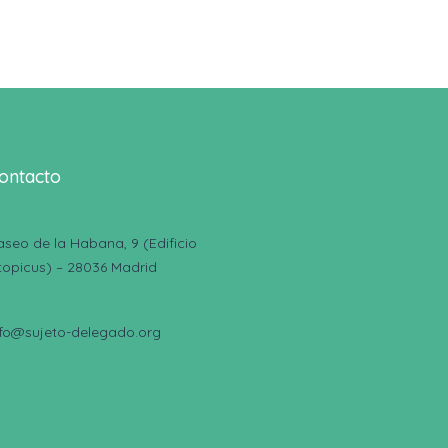
ontacto
aseo de la Habana, 9 (Edificio
topicus) – 28036 Madrid
nfo@sujeto-delegado.org