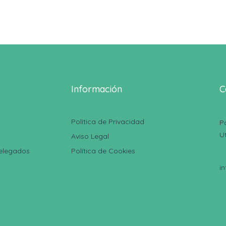
Información
C
Política de Privacidad
P
U
Aviso Legal
Delegados
Política de Cookies
i