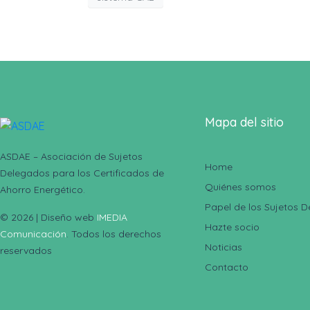
Mapa del sitio
ASDAE – Asociación de Sujetos
Home
Delegados para los Certificados de
Quiénes somos
Ahorro Energético.
Papel de los Sujetos 
© 2026 | Diseño web
IMEDIA
Hazte socio
Comunicación
. Todos los derechos
Noticias
reservados
Contacto