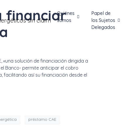
 financiar
Quiénes
Papel de
somos
los Sujetos
ca
Delegados
 «una solución de financiación dirigida a
 el Banco- permite anticipar el cobro
 facilitando así su financiación desde el
nergética
préstamo CAE